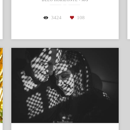
BELO HORIZONTE - MG
3424
108