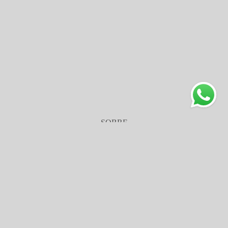
SOBRE
Eu me chamo Alessandro Bastos. Tenho 40 anos e sou mineiro.
Sou analista de sistemas e fotógrafo de eventos, principalmente
casamentos, há mais de 12 anos atuando em Belo Horizonte e
várias cidades do interior de Minas Gerais. Já fui professor de
fotografia...
Saiba mais